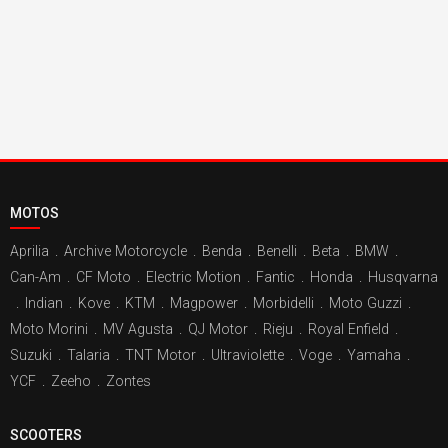
MOTOS
Aprilia
.
Archive Motorcycle
.
Benda
.
Benelli
.
Beta
.
BMW
.
Can-Am
.
CF Moto
.
Electric Motion
.
Fantic
.
Honda
.
Husqvarna
.
Indian
.
Kove
.
KTM
.
Magpower
.
Morbidelli
.
Moto Guzzi
.
Moto Morini
.
MV Agusta
.
QJ Motor
.
Rieju
.
Royal Enfield
.
Suzuki
.
Talaria
.
TNT Motor
.
Ultraviolette
.
Voge
.
Yamaha
.
YCF
.
Zeeho
.
Zontes
SCOOTERS