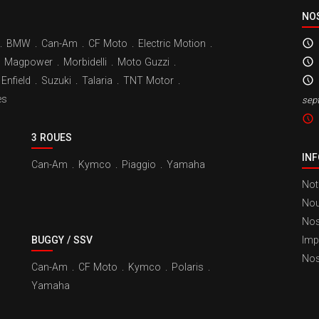
NO
.
BMW
.
Can-Am
.
CF Moto
.
Electric Motion
.
Magpower
.
Morbidelli
.
Moto Guzzi
.
Enfield
.
Suzuki
.
Talaria
.
TNT Motor
.
es
sep
3 ROUES
IN
Can-Am
.
Kymco
.
Piaggio
.
Yamaha
Not
Nou
Nos
BUGGY / SSV
Imp
Nos
Can-Am
.
CF Moto
.
Kymco
.
Polaris
.
Yamaha