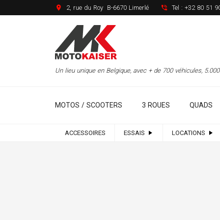
2, rue du Roy B-6670 Limerlé
Tel :
+32 80 51 9
Un lieu unique en Belgique, avec + de 700 véhicules, 5.0
MOTOS / SCOOTERS
3 ROUES
QUADS
ACCESSOIRES
ESSAIS
LOCATIONS