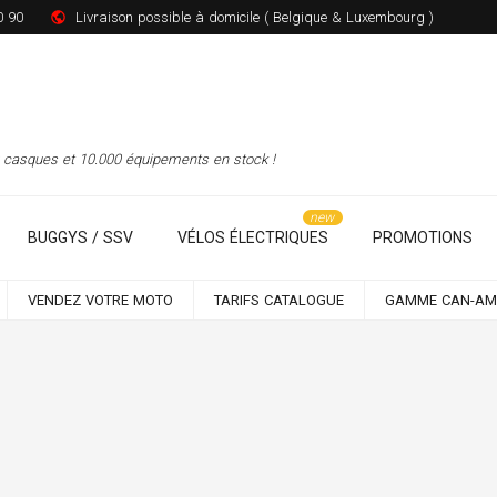
0 90
Livraison possible à domicile ( Belgique & Luxembourg )
00 casques et 10.000 équipements en stock !
BUGGYS / SSV
VÉLOS ÉLECTRIQUES
PROMOTIONS
VENDEZ VOTRE MOTO
TARIFS CATALOGUE
GAMME CAN-AM