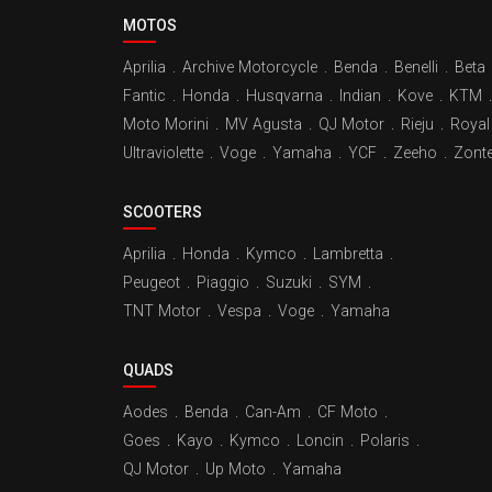
MOTOS
Aprilia
.
Archive Motorcycle
.
Benda
.
Benelli
.
Beta
Fantic
.
Honda
.
Husqvarna
.
Indian
.
Kove
.
KTM
.
Moto Morini
.
MV Agusta
.
QJ Motor
.
Rieju
.
Royal 
Ultraviolette
.
Voge
.
Yamaha
.
YCF
.
Zeeho
.
Zont
SCOOTERS
Aprilia
.
Honda
.
Kymco
.
Lambretta
.
Peugeot
.
Piaggio
.
Suzuki
.
SYM
.
TNT Motor
.
Vespa
.
Voge
.
Yamaha
QUADS
Aodes
.
Benda
.
Can-Am
.
CF Moto
.
Goes
.
Kayo
.
Kymco
.
Loncin
.
Polaris
.
QJ Motor
.
Up Moto
.
Yamaha