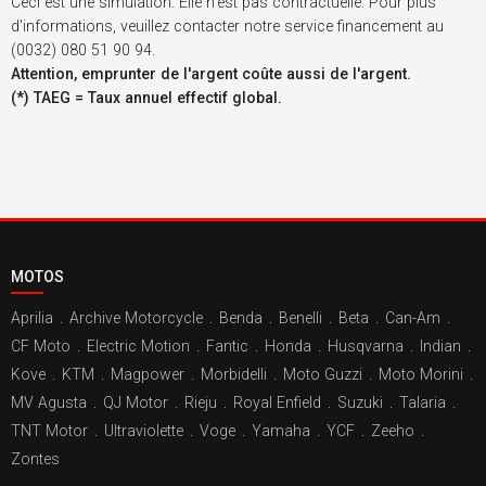
Ceci est une simulation. Elle n'est pas contractuelle. Pour plus
d'informations, veuillez contacter notre service financement au
(0032) 080 51 90 94.
Attention, emprunter de l'argent coûte aussi de l'argent.
(*) TAEG = Taux annuel effectif global.
MOTOS
Aprilia
.
Archive Motorcycle
.
Benda
.
Benelli
.
Beta
.
Can-Am
.
CF Moto
.
Electric Motion
.
Fantic
.
Honda
.
Husqvarna
.
Indian
.
Kove
.
KTM
.
Magpower
.
Morbidelli
.
Moto Guzzi
.
Moto Morini
.
MV Agusta
.
QJ Motor
.
Rieju
.
Royal Enfield
.
Suzuki
.
Talaria
.
TNT Motor
.
Ultraviolette
.
Voge
.
Yamaha
.
YCF
.
Zeeho
.
Zontes